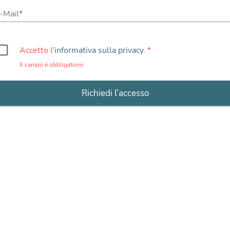
-Mail
ox_outline_blank
Accetto l'
informativa sulla privacy
.
Il campo è obbligatorio
Richiedi l’accesso