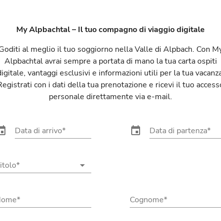
My Alpbachtal – Il tuo compagno di viaggio digitale
Goditi al meglio il tuo soggiorno nella Valle di Alpbach. Con M
Alpbachtal avrai sempre a portata di mano la tua carta ospiti
digitale, vantaggi esclusivi e informazioni utili per la tua vacanza
Registrati con i dati della tua prenotazione e ricevi il tuo access
personale direttamente via e-mail.
ent
event
Data di arrivo
Data di partenza
arrow_drop_down
itolo
Nome
Cognome