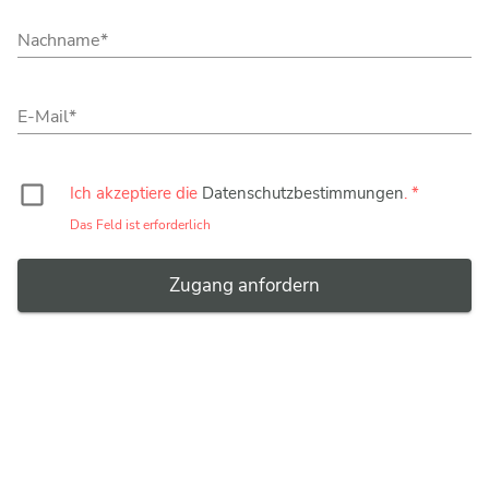
Nachname
E-Mail
check_box_outline_blank
Ich akzeptiere die
Datenschutzbestimmungen
.
Das Feld ist erforderlich
Zugang anfordern