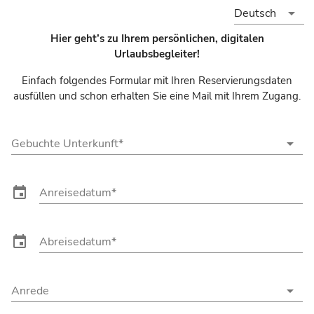
arrow_drop_down
Deutsch
Hier geht’s zu Ihrem persönlichen, digitalen
Urlaubsbegleiter!
Einfach folgendes Formular mit Ihren Reservierungsdaten
ausfüllen und schon erhalten Sie eine Mail mit Ihrem Zugang.
arrow_drop_down
Gebuchte Unterkunft
event
Anreisedatum
event
Abreisedatum
arrow_drop_down
Anrede